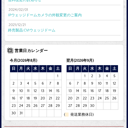
送料改定のお知らせ
2024/02/01
IPウェッジドームカメラの外観変更のご案内
2021/12/21
終売製品:CVIウェッジドーム
営業日カレンダー
今月(2026年8月)
翌月(2026年9月)
日
月
火
水
木
金
土
日
月
火
水
木
金
土
1
1
2
3
4
5
2
3
4
5
6
7
8
6
7
8
9
10
11
12
9
10
11
12
13
14
15
13
14
15
16
17
18
19
16
17
18
19
20
21
22
20
21
22
23
24
25
26
23
24
25
26
27
28
29
27
28
29
30
30
31
(
発送業務休日)