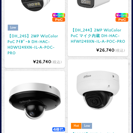
Low
【DH_244】2MP WizColor
PoC マイク内蔵 DH-HAC-
【DH_245】2MP WizColor
HFW1249XN-IL-A-POC-PRO
PoC ｱｲﾎﾞｰﾙ DH-HAC-
HDW1249XN-IL-A-POC-
¥26,740
(税込)
PRO
¥26,740
(税込)
Hot
Low