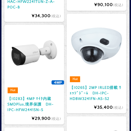
HAC-HFW2241TUN-Z-A-
¥90,100
(税込)
POC-B
¥34,300
(税込)
Hot
【I0265】2MP IRLED搭載 ｳ
Hot
ｪｯｼﾞﾄﾞｰﾑ DH-IPC-
【I0283】4MP ﾏｲｸ内蔵
HDBW3241FN-AS-S2
SMDPlus,境界保護 DH-
¥35,400
(税込)
IPC-HFW2441SN-S
¥29,900
(税込)