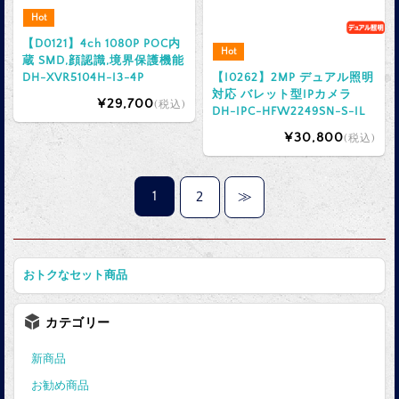
Hot
【D0121】4ch 1080P POC内
Hot
蔵 SMD,顔認識,境界保護機能
DH-XVR5104H-I3-4P
【I0262】2MP デュアル照明
対応 バレット型IPカメラ
¥29,700
(税込)
DH-IPC-HFW2249SN-S-IL
¥30,800
(税込)
1
2
≫
おトクなセット商品
カテゴリー
新商品
お勧め商品