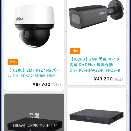
Hot
【I0280】2MP 黒色 マイク
Hot
内蔵 SMDPlus,境界保護
【I0286】2MP PTZ 16倍ズー
DH-IPC-HFW2241TN-ZS-B
ム DH-SD4A216DBN-HNY
¥43,200
(税込)
¥87,700
(税込)
廃盤
後継品等はお問い合わせくだ