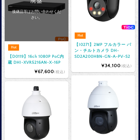
廃盤
後継品等はお問い合わせくだ
さい。
Hot
【I0271】2MP フルカラー パ
Hot
ン・チルトカメラ DH-
【D0119】16ch 1080P PoC内
SD2A200HBN-GN-A-PV-S2
蔵 DHI-XVR5216AN-X-16P
¥34,100
(税込)
¥67,600
(税込)