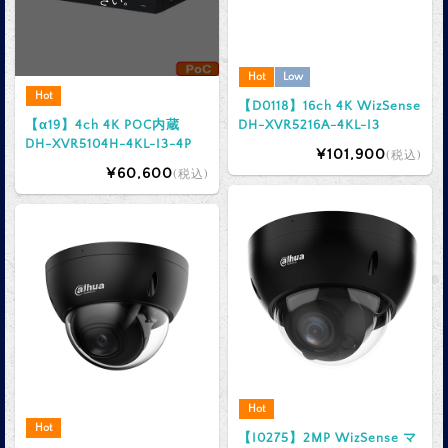
さい。
Hot
Low
Hot
【D0118】16ch 4K WizSense
【α19】4ch 4K POC内蔵
DH-XVR5216A-4KL-I3
DH-XVR5104H-4KL-I3-4P
¥101,900
(税込)
¥60,600
(税込)
Hot
Hot
【I0275】2MP WizSense マ