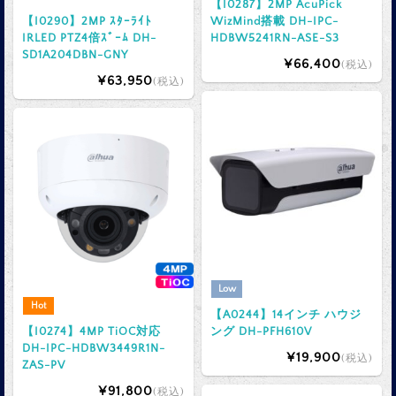
【I0287】2MP AcuPick
【I0290】2MP ｽﾀｰﾗｲﾄ
WizMind搭載 DH-IPC-
IRLED PTZ4倍ｽﾞｰﾑ DH-
HDBW5241RN-ASE-S3
SD1A204DBN-GNY
¥66,400
(税込)
¥63,950
(税込)
Low
Hot
【A0244】14インチ ハウジ
【I0274】4MP TiOC対応
ング DH-PFH610V
DH-IPC-HDBW3449R1N-
¥19,900
(税込)
ZAS-PV
¥91,800
(税込)