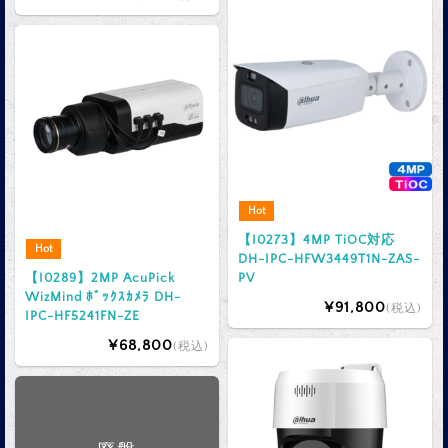
Hot
【I0273】4MP TiOC対応
Hot
DH-IPC-HFW3449T1N-ZAS-
【I0289】2MP AcuPick
PV
WizMind ﾎﾞｯｸｽｶﾒﾗ DH-
¥91,800
(税込)
IPC-HF5241FN-ZE
¥68,800
(税込)