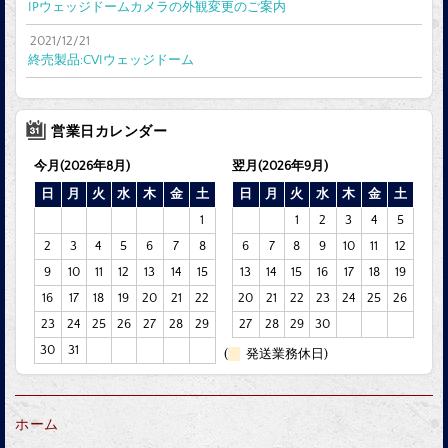
IPウェッジドームカメラの外観変更のご案内
2021/12/21
終売製品:CVIウェッジドーム
営業日カレンダー
今月(2026年8月)
翌月(2026年9月)
日
月
火
水
木
金
土
日
月
火
水
木
金
土
1
1
2
3
4
5
2
3
4
5
6
7
8
6
7
8
9
10
11
12
9
10
11
12
13
14
15
13
14
15
16
17
18
19
16
17
18
19
20
21
22
20
21
22
23
24
25
26
23
24
25
26
27
28
29
27
28
29
30
30
31
(
発送業務休日)
ホーム