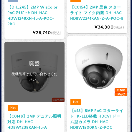
【DH_245】2MP WizColor
【C0154】2MP 黒色 スター
PoC ｱｲﾎﾞｰﾙ DH-HAC-
ライト マイク内蔵 DH-HAC-
HDW1249XN-IL-A-POC-
HDBW2241RAN-Z-A-POC-B
PRO
¥34,300
(税込)
¥26,740
(税込)
廃盤
後継品等はお問い合わせくだ
さい。
Hot
Hot
【α13】5MP PoC スターライ
【C0148】2MP デュアル照明
ト IR-LED搭載 HDCVI ドー
対応 DH-HAC-
ム型カメラ DH-HAC-
HDBW1239RAN-IL-A
HDBW1500RN-Z-POC