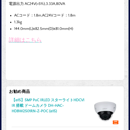
電源出力 AC24V(±5%),3.33A,80VA
ACコード：1.8m,AC24Vコード：1.8m
1.3kg
144.0mm(L)х82.5mm(D)х81.0mm(H)
詳細はこちら
お勧め商品
【α15】5MP PoC IRLED スターライトHDCVI
IR 搭載 ドームカメラ DH-HAC-
HDBW2501RN-Z-POC (α15)