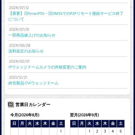
2024/07/12
【重要】旧SmartPSS・旧DMSSでのP2Pリモート接続サービス終了
について
2024/07/01
一部商品値上げのお知らせ
2024/06/28
送料改定のお知らせ
2024/02/01
IPウェッジドームカメラの外観変更のご案内
2021/12/21
終売製品:CVIウェッジドーム
営業日カレンダー
今月(2026年8月)
翌月(2026年9月)
日
月
火
水
木
金
土
日
月
火
水
木
金
土
1
1
2
3
4
5