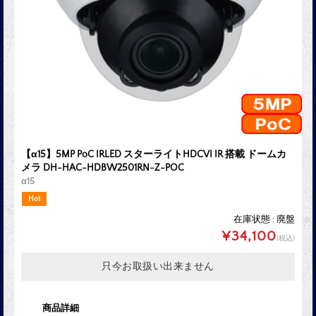
【α15】5MP PoC IRLED スターライトHDCVI IR 搭載 ドームカ
メラ DH-HAC-HDBW2501RN-Z-POC
α15
Hot
在庫状態 : 廃盤
¥34,100
(税込)
只今お取扱い出来ません
商品詳細