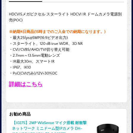
HDCVI
5メガピクセル スターライト HDCVI IR ドームカメラ電源別
売(POC)
※納期4日商品(15時までのご入金での納期になります。)
・最大25fps@5MP(16:9ビデオ出力)
・スターライト、120 dB true WDR、3D NR
・CVI/CVBS/AHD/TVI切り替え可能
・2.7mm～13.5mm電動レンズ
・IR最大30m、スマートIR
・IP67、IK10
・PoC(CVIのみ)/12V±30%DC
詳細はこちら
お勧め商品
【I0275】2MP WizSense マイク搭載 耐衝撃
ネットワーク ミニドーム型IPカメラ DH-