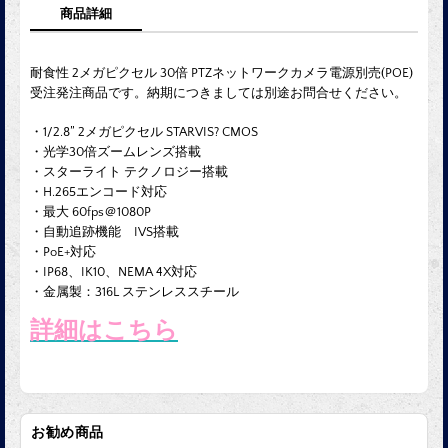
商品詳細
耐食性 2メガピクセル 30倍 PTZネットワークカメラ電源別売(POE)
受注発注商品
です。納期につきましては別途お問合せください。
・1/2.8” 2メガピクセル STARVIS? CMOS
・光学30倍ズームレンズ搭載
・スターライト テクノロジー搭載
・H.265エンコード対応
・最大 60fps＠1080P
・自動追跡機能 IVS搭載
・PoE+対応
・IP68、IK10、NEMA 4X対応
・金属製：316L ステンレススチール
詳細はこちら
お勧め商品