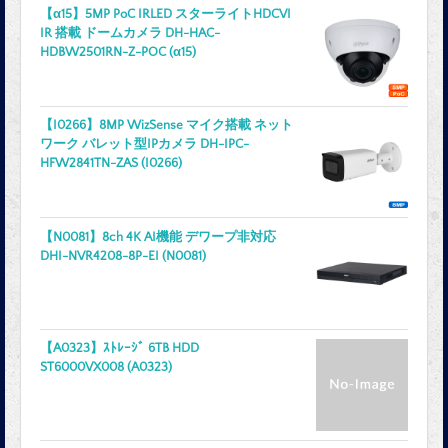
【α15】5MP PoC IRLED スターライトHDCVI
IR 搭載 ドームカメラ DH-HAC-
HDBW2501RN-Z-POC (α15)
【I0266】8MP WizSense マイク搭載 ネット
ワーク バレット型IPカメラ DH-IPC-
HFW2841TN-ZAS (I0266)
【N0081】8ch 4K AI機能 デワープ非対応
DHI-NVR4208-8P-EI (N0081)
【A0323】ｽﾄﾚｰｼﾞ 6TB HDD
ST6000VX008 (A0323)