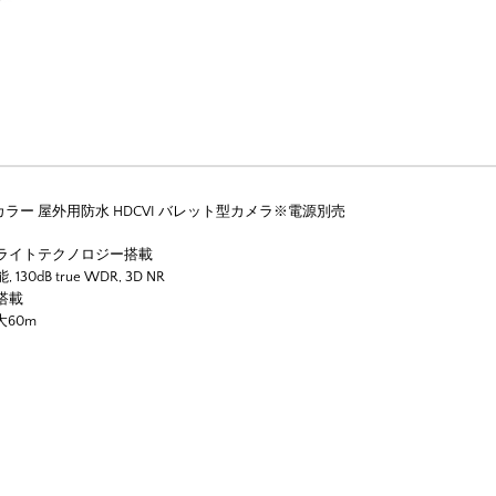
カラー 屋外用防水 HDCVI バレット型カメラ※電源別売
ライトテクノロジー搭載
0dB true WDR, 3D NR
搭載
大60m