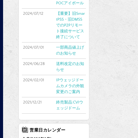
POCアイボール
2024/07/12
【重要】旧Smar
tPSS・旧DMSS
でのP2Pリモー
ト接続サービス
終了について
2024/07/01
一部商品値上げ
のお知らせ
2024/06/28
送料改定のお知
らせ
2024/02/01
IPウェッジドー
ムカメラの外観
変更のご案内
2021/12/21
終売製品:CVIウ
ェッジドーム
営業日カレンダー