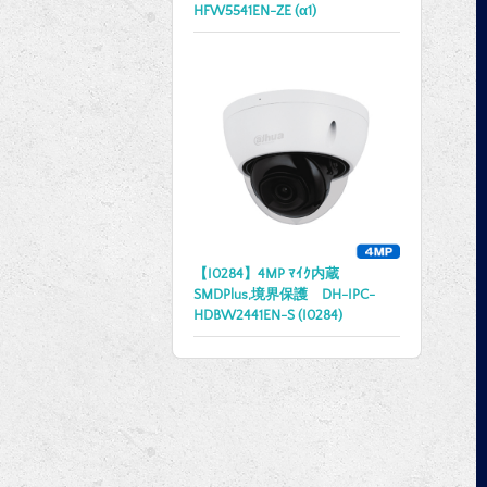
HFW5541EN-ZE (α1)
【I0284】4MP ﾏｲｸ内蔵
SMDPlus,境界保護 DH-IPC-
HDBW2441EN-S (I0284)