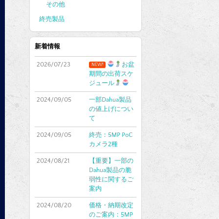
その他
終売製品
新着情報
2026/07/23
お盆
NEW!
期間の出荷スケ
ジュール
2024/09/05
一部Dahua製品
の値上げについ
て
2024/09/05
終売：5MP PoC
カメラ2種
2024/08/21
【重要】一部の
Dahua製品の脆
弱性に関するご
案内
2024/08/20
価格・納期改定
のご案内：5MP