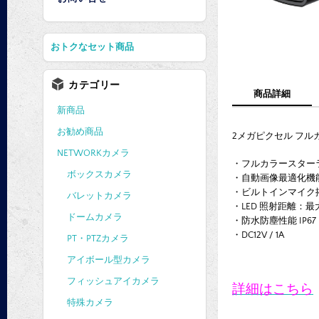
おトクなセット商品
カテゴリー
商品詳細
新商品
お勧め商品
2メガピクセル フル
NETWORKカメラ
・フルカラースター
ボックスカメラ
・自動画像最適化機能, 13
・ビルトインマイク
バレットカメラ
・LED 照射距離：最
ドームカメラ
・防水防塵性能 IP67
・DC12V / 1A
PT・PTZカメラ
アイボール型カメラ
フィッシュアイカメラ
詳細はこちら
特殊カメラ