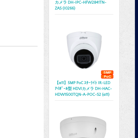
カメラ DH-IPC-HFW2841TN-
ZAS (I0266)
【α11】5MP PoC ｽﾀｰﾗｲﾄ IR-LED
ｱｲﾎﾞｰﾙ型 HDVIカメラ DH-HAC-
HDW1500TQN-A-POC-S2 (α11)