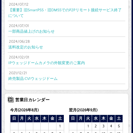
2024/07/12
【重要】旧SmartPSS・旧DMSSでのP2Pリモート接続サービス終了
について
2024/07/01
一部商品値上げのお知らせ
2024/06/28
送料改定のお知らせ
2024/02/01
IPウェッジドームカメラの外観変更のご案内
2021/12/21
終売製品:CVIウェッジドーム
営業日カレンダー
今月(2026年8月)
翌月(2026年9月)
日
月
火
水
木
金
土
日
月
火
水
木
金
土
1
1
2
3
4
5