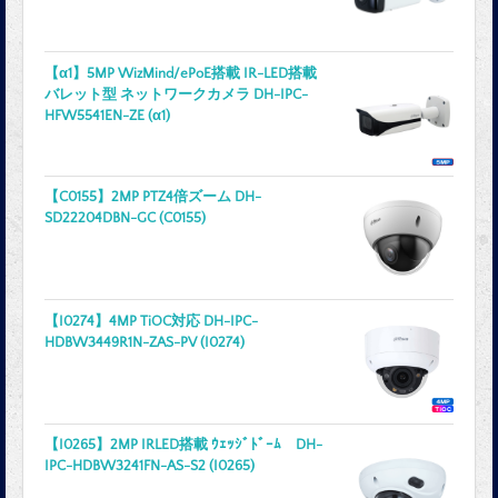
【α1】5MP WizMind/ePoE搭載 IR-LED搭載
バレット型 ネットワークカメラ DH-IPC-
HFW5541EN-ZE (α1)
【C0155】2MP PTZ4倍ズーム DH-
SD22204DBN-GC (C0155)
【I0274】4MP TiOC対応 DH-IPC-
HDBW3449R1N-ZAS-PV (I0274)
【I0265】2MP IRLED搭載 ｳｪｯｼﾞﾄﾞｰﾑ DH-
IPC-HDBW3241FN-AS-S2 (I0265)