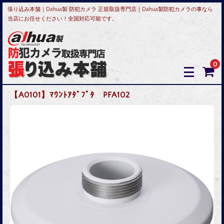
張り込み本舗｜Dahua製 防犯カメラ 正規取扱専門店｜Dahua製防犯カメラの事なら
当店にお任せください！全国対応可能です。
0
【A0101】ﾏｳﾝﾄｱﾀﾞﾌﾟﾀ PFA102