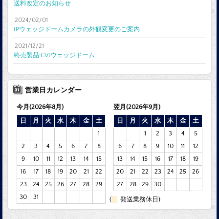
送料改定のお知らせ
2024/02/01
IPウェッジドームカメラの外観変更のご案内
2021/12/21
終売製品:CVIウェッジドーム
営業日カレンダー
今月(2026年8月)
翌月(2026年9月)
日
月
火
水
木
金
土
日
月
火
水
木
金
土
1
1
2
3
4
5
2
3
4
5
6
7
8
6
7
8
9
10
11
12
9
10
11
12
13
14
15
13
14
15
16
17
18
19
16
17
18
19
20
21
22
20
21
22
23
24
25
26
23
24
25
26
27
28
29
27
28
29
30
30
31
(
発送業務休日)