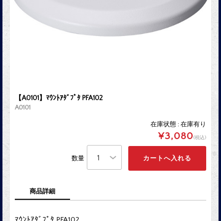
【A0101】ﾏｳﾝﾄｱﾀﾞﾌﾟﾀ PFA102
A0101
在庫状態 : 在庫有り
¥3,080
(税込)
数量
商品詳細
ﾏｳﾝﾄｱﾀﾞﾌﾟﾀ PFA102