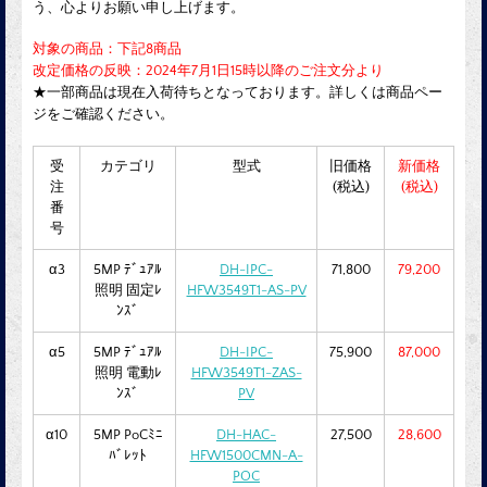
う、心よりお願い申し上げます。
対象の商品：下記8商品
改定価格の反映：2024年7月1日15時以降のご注文分より
★一部商品は現在入荷待ちとなっております。詳しくは商品ペー
ジをご確認ください。
受
カテゴリ
型式
旧価格
新価格
注
(税込)
(税込)
番
号
α3
5MP ﾃﾞｭｱﾙ
DH-IPC-
71,800
79,200
照明 固定ﾚ
HFW3549T1-AS-PV
ﾝｽﾞ
α5
5MP ﾃﾞｭｱﾙ
DH-IPC-
75,900
87,000
照明 電動ﾚ
HFW3549T1-ZAS-
ﾝｽﾞ
PV
α10
5MP PoCﾐﾆ
DH-HAC-
27,500
28,600
ﾊﾞﾚｯﾄ
HFW1500CMN-A-
POC