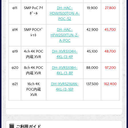
α11
5MP PoC ｱｲ
DH-HAC-
19,900
27,800
ﾎﾞｰﾙ
HDW1500TQN-A-
POC-S2
α14
5MP POCﾊﾞ
DH-HAC-
42,900
45,700
ﾚｯﾄ
HFW2501TUN-Z-
A-POC
α19
4ch 4K POC
DH-XVR5104H-
45,100
48,700
内蔵 XVR
4KL-I3-4P
α20
8ch 4K POC
DH-XVR5108H-
88,000
97,200
内蔵 XVR
4KL-I3-8P
α21
16ch 4K
DH-XVR5216AN-
137,500
162,400
POC内蔵
4KL-I3-16P
XVR
ご利用ガイド