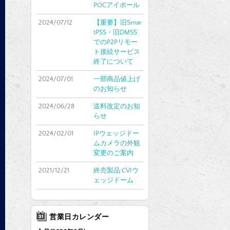
POCアイボール
2024/07/12
【重要】旧Smar
tPSS・旧DMSS
でのP2Pリモー
ト接続サービス
終了について
2024/07/01
一部商品値上げ
のお知らせ
2024/06/28
送料改定のお知
らせ
2024/02/01
IPウェッジドー
ムカメラの外観
変更のご案内
2021/12/21
終売製品:CVIウ
ェッジドーム
営業日カレンダー