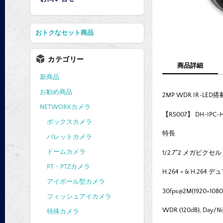
おトクなセット商品
カテゴリー
商品詳細
新商品
お勧め商品
2MP WDR IR-L
NETWORKカメラ
【RS007】 DH-IPC-
ボックスカメラ
特長
バレットカメラ
ドームカメラ
1/2.7″2 メガピクセ
PT・PTZカメラ
H.264 + & H.
アイボール型カメラ
30fps@2M(1920×108
フィッシュアイカメラ
WDR (120dB), Day/Ni
特殊カメラ