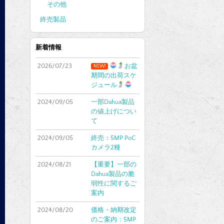
その他
終売製品
新着情報
2026/07/23
お盆
NEW!
期間の出荷スケ
ジュール
2024/09/05
一部Dahua製品
の値上げについ
て
2024/09/05
終売：5MP PoC
カメラ2種
2024/08/21
【重要】一部の
Dahua製品の脆
弱性に関するご
案内
2024/08/20
価格・納期改定
のご案内：5MP