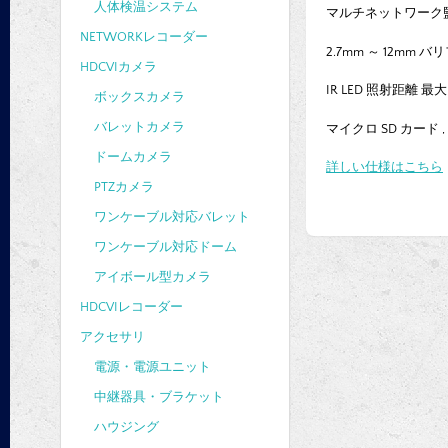
人体検温システム
マルチネットワーク監視：W
NETWORKレコーダー
2.7mm ～ 12mm
HDCVIカメラ
IR LED 照射距離 最大
ボックスカメラ
バレットカメラ
マイクロ SD カード , IP6
ドームカメラ
詳しい仕様はこちら
PTZカメラ
ワンケーブル対応バレット
ワンケーブル対応ドーム
アイボール型カメラ
HDCVIレコーダー
アクセサリ
電源・電源ユニット
中継器具・ブラケット
ハウジング