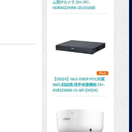
ム型IPカメラ DH-IPC-
HDBW2241RN-ZS (I0268)
【D0124】16ch 1080P POC内蔵
SMD,顔認識,境界保護機能 DH-
XVR5216AN-I3-16P (D0124)