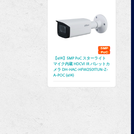
【α14】5MP PoC スターライト
マイク内蔵 HDCVI IR バレットカ
メラ DH-HAC-HFW2501TUN-Z-
A-POC (α14)