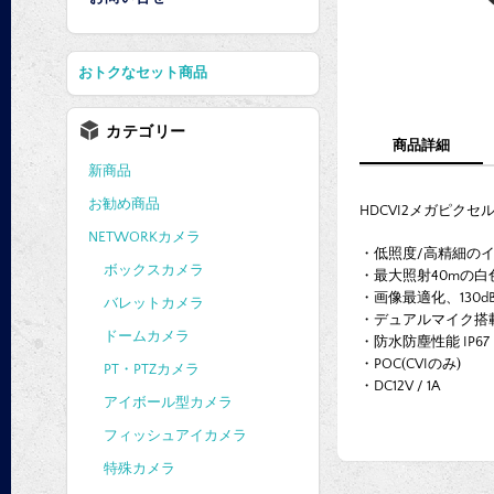
おトクなセット商品
カテゴリー
商品詳細
新商品
お勧め商品
HDCVI
2メガピクセル W
NETWORKカメラ
・低照度/高精細の
ボックスカメラ
・最大照射40mの白色L
・画像最適化、130dB 
バレットカメラ
・デュアルマイク搭
ドームカメラ
・防水防塵性能 IP67
・POC(CVIのみ)
PT・PTZカメラ
・DC12V / 1A
アイボール型カメラ
フィッシュアイカメラ
特殊カメラ