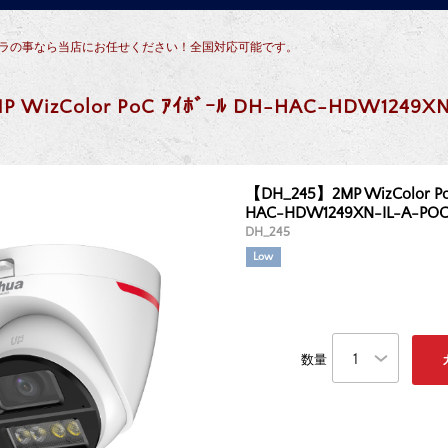
犯カメラの事なら当店にお任せください！全国対応可能です。
 WizColor PoC ｱｲﾎﾞｰﾙ DH-HAC-HDW1249XN
【DH_245】2MP WizColor Po
HAC-HDW1249XN-IL-A-PO
DH_245
Low
数量