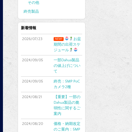
その他
終売製品
新着情報
2026/07/23
お盆
NEW!
期間の出荷スケ
ジュール
2024/09/05
一部Dahua製品
の値上げについ
て
2024/09/05
終売：5MP PoC
カメラ2種
2024/08/21
【重要】一部の
Dahua製品の脆
弱性に関するご
案内
2024/08/20
価格・納期改定
のご案内：5MP