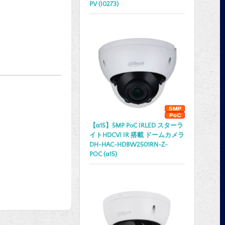
PV (I0273)
【α15】5MP PoC IRLED スターラ
イトHDCVI IR 搭載 ドームカメラ
DH-HAC-HDBW2501RN-Z-
POC (α15)