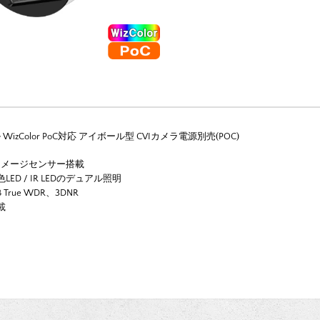
izColor PoC対応 アイボール型 CVIカメラ電源別売(POC)
イメージセンサー搭載
ED / IR LEDのデュアル照明
True WDR、3DNR
載