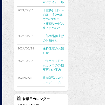
POCアイボール
2024/07/12
【重要】旧Smar
tPSS・旧DMSS
でのP2Pリモー
ト接続サービス
終了について
2024/07/01
一部商品値上げ
のお知らせ
2024/06/28
送料改定のお知
らせ
2024/02/01
IPウェッジドー
ムカメラの外観
変更のご案内
2021/12/21
終売製品:CVIウ
ェッジドーム
営業日カレンダー