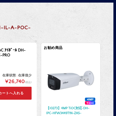
-IL-A-POC-
お勧め商品
C ｱｲﾎﾞｰﾙ DH-
C-PRO
在庫状態 : 在庫僅少
¥26,740
(税込)
【I0273】4MP TiOC対応 DH-
IPC-HFW3449T1N-ZAS-