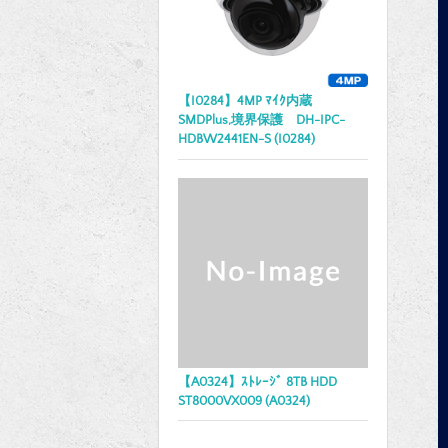
【I0284】4MP ﾏｲｸ内蔵
SMDPlus,境界保護 DH-IPC-
HDBW2441EN-S (I0284)
【A0324】ｽﾄﾚｰｼﾞ 8TB HDD
ST8000VX009 (A0324)