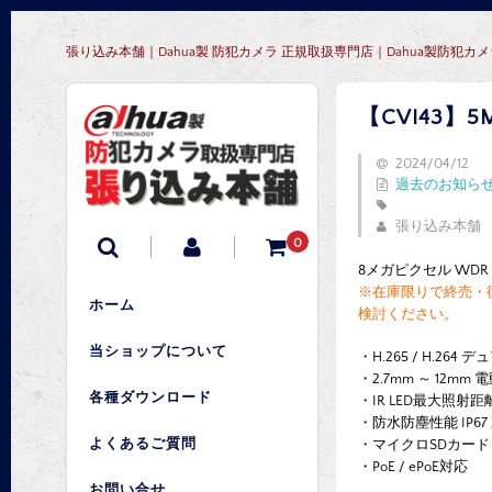
張り込み本舗｜Dahua製 防犯カメラ 正規取扱専門店｜Dahua製防
【CVI43】
2024/04/12
過去のお知ら
張り込み本舗
0
8メガピクセル WDR 
※在庫限りで終売・後継
ホーム
検討ください。
当ショップについて
・H.265 / H.26
・2.7mm ～ 12mm
各種ダウンロード
・IR LED最大照射距
・防水防塵性能 IP67 / 
よくあるご質問
・マイクロSDカード 最
・PoE / ePoE対応
お問い合せ