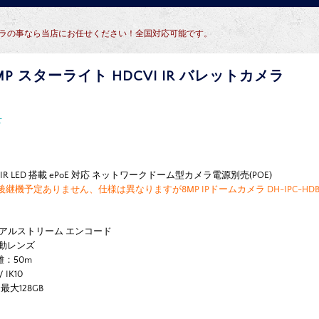
犯カメラの事なら当店にお任せください！全国対応可能です。
5MP スターライト HDCVI IR バレットカメラ
せ
IR LED 搭載 ePoE 対応 ネットワークドーム型カメラ電源別売(POE)
機予定ありません、仕様は異なりますが8MP IPドームカメラ DH-IPC-HDBW2
4 デュアルストリーム エンコード
 電動レンズ
離：50m
IK10
大128GB