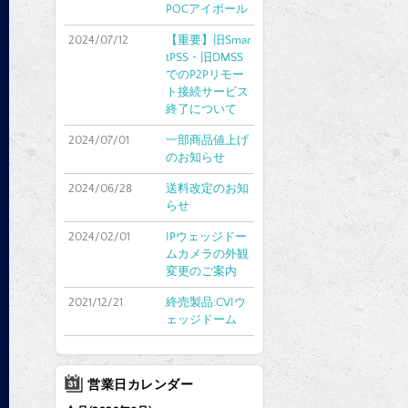
POCアイボール
2024/07/12
【重要】旧Smar
tPSS・旧DMSS
でのP2Pリモー
ト接続サービス
終了について
2024/07/01
一部商品値上げ
のお知らせ
2024/06/28
送料改定のお知
らせ
2024/02/01
IPウェッジドー
ムカメラの外観
変更のご案内
2021/12/21
終売製品:CVIウ
ェッジドーム
営業日カレンダー