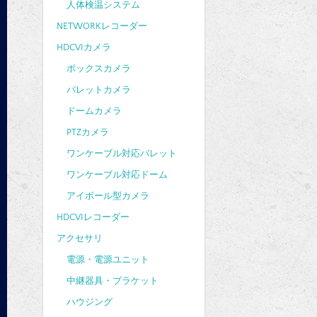
人体検温システム
NETWORKレコーダー
HDCVIカメラ
ボックスカメラ
バレットカメラ
ドームカメラ
PTZカメラ
ワンケーブル対応バレット
ワンケーブル対応ドーム
アイボール型カメラ
HDCVIレコーダー
アクセサリ
電源・電源ユニット
中継器具・ブラケット
ハウジング