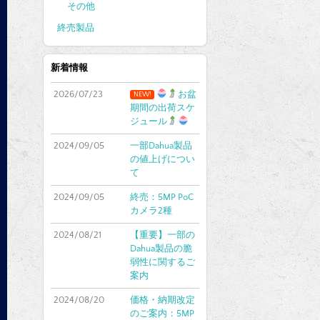
その他
終売製品
新着情報
2026/07/23
お盆
NEW!
期間の出荷スケ
ジュール
2024/09/05
一部Dahua製品
の値上げについ
て
2024/09/05
終売：5MP PoC
カメラ2種
2024/08/21
【重要】一部の
Dahua製品の脆
弱性に関するご
案内
2024/08/20
価格・納期改定
のご案内：5MP